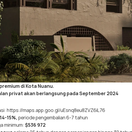
a premium di Kota Nuanu.
lan privat akan berlangsung pada September 2024
si:
https://maps.app.goo.gl/uEsnq8eu8ZVZ6iL76
 14-15%,
periode pengembalian 6-7 tahun
ga minimum:
$536 972