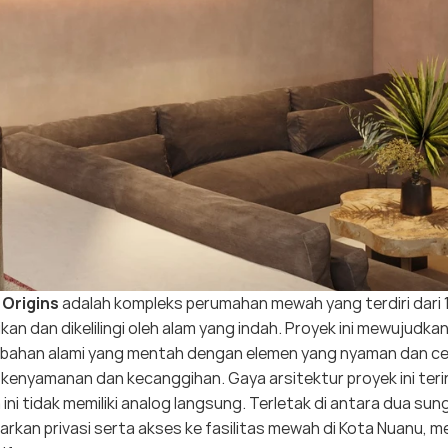
k
Origins
adalah kompleks perumahan mewah yang terdiri dari 1
kan dan dikelilingi oleh alam yang indah. Proyek ini mewujud
bahan alami yang mentah dengan elemen yang nyaman dan c
kenyamanan dan kecanggihan. Gaya arsitektur proyek ini terin
la ini tidak memiliki analog langsung. Terletak di antara dua sung
rkan privasi serta akses ke fasilitas mewah di Kota Nuanu, m