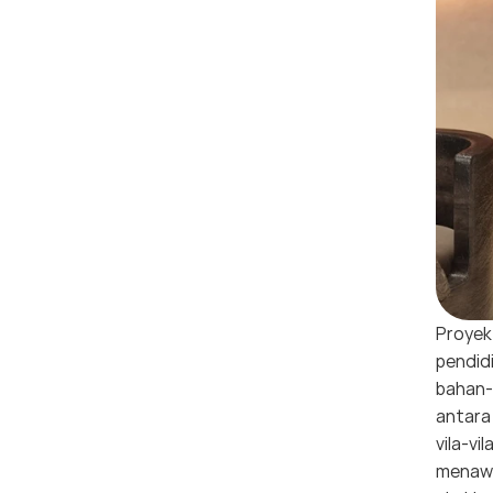
Proye
pendidi
bahan-
antara 
vila-vi
menawa