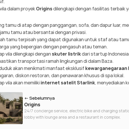
if.
vila dalam proyek
Origins
dilengkapi dengan fasilitas terbaik 
g tamu di atap dengan panggangan, sofa, dan dapur luar, 
amu tamu atau bersantai dengan privasi.
h tamu terpisah yang dapat digunakan untuk staf atau tamu
arga yang bepergian dengan pengasuh atau teman.
ap vila dilengkapi dengan
skuter listrik
dari startup Indonesia
stikan transportasi ramah lingkungan di dalam Baza.
uduk akan menikmati manfaat eksklusif
kewarganegaraan
garan, diskon restoran, dan penawaran khusus di spa lokal.
ap vila akan memiliki
internet satelit Starlink
, menyediakan k
← Sebelumnya
Origins
24/7 concierge service, electric bike and charging station a
lobby with lounge area and a restaurant in complex.