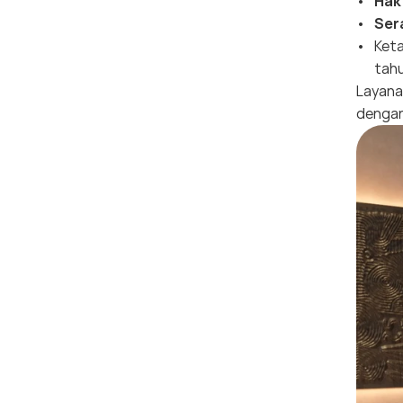
Hak
Ser
Keta
tahu
Layanan
dengan