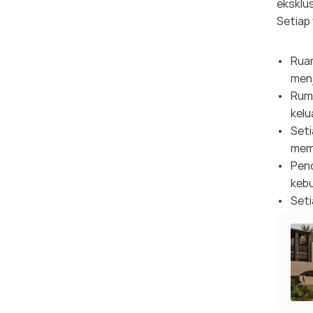
eksklus
Setiap 
Ruan
menj
Ruma
kelu
Seti
mema
Pend
kebu
Seti