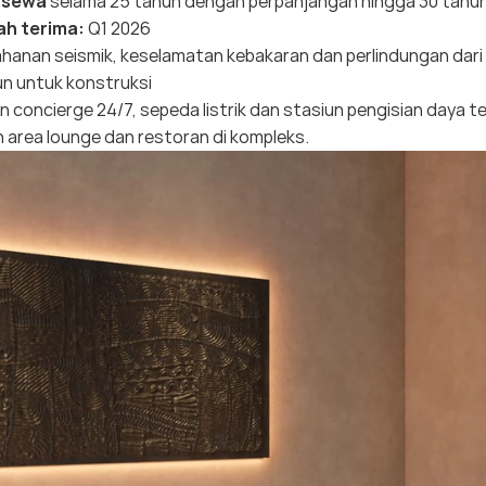
 sewa
selama 25 tahun dengan perpanjangan hingga 30 tahu
ah terima:
Q1 2026
hanan seismik, keselamatan kebakaran dan perlindungan dar
n untuk konstruksi
 concierge 24/7, sepeda listrik dan stasiun pengisian daya terse
 area lounge dan restoran di kompleks.