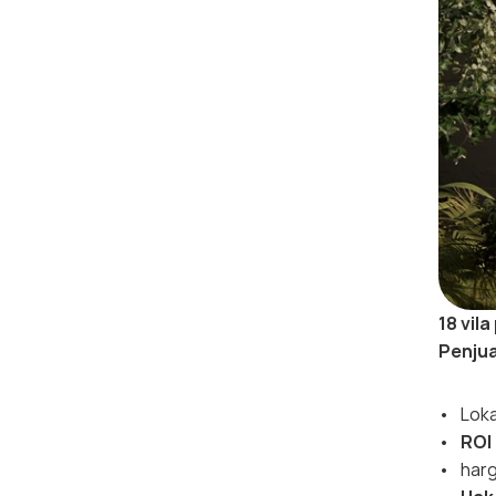
18 vil
Penjua
Loka
ROI
har