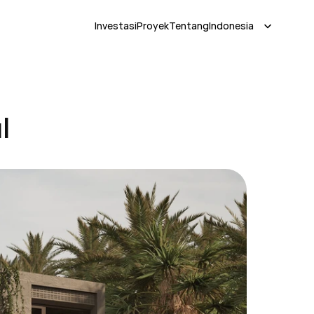
Select Language
Investasi
Proyek
Tentang
Indonesia
l